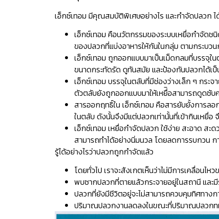
เอ็กซ์เทอม มีคุณสมบัติพิเศษอย่างไร และกำจัดปลวก ได
เอ็กซ์เทอม คือนวัตกรรมของระบบเหยื่อกำจัดชนิ
ของปลวกที่แบ่งอาหารให้กันในกลุ่ม ตามกระบวนกา
เอ็กซ์เทอม ถูกออกแบบมาเป็นเม็ดกลมที่บรรจุในต
ขนาดกระทัดรัด ดูทันสมัย และป้องกันปลวกได้เป็
เอ็กซ์เทอม บรรจุในตลับที่มีช่องว่างเล็ก ๆ กระจ
ตัวตลับยังถูกออกแบบมาให้เหยื่ิอสามารถดูดซับควา
สารออกฤทธิ์ใน เอ็กซ์เทอม คือสารยับยั้งการลอ
ในตลับ ดังนั้นจึงมีแต่ปลวกเท่านั้นที่เข้ากินเหยื่
เอ็กซ์เทอม เหยื่อกำจัดปลวก ใช้ง่าย สะอาด สะดวก
สามารถทำได้อย่างนิ่มนวล โดยลดการรบกวน การก
รู้ได้อย่างไรว่าปลวกถูกกำจัดแล้ว
โดยทั่วไป เราจะสังเกตเห็นว่าไม่มีการเคลื่อน
พบซากปลวกที่ตายแล้วกระจายอยู่ในสถานี และมี
ปลวกที่ยังมีชีวิตอยู่จะไม่สามารถควบคุมทิศทางกา
ปริมาณปลวกงานลดลงในขณะที่ปริมาณปลวกทหา