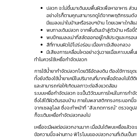
ปลวก จะไม่ขึ้นมาเดินบนพื้นผิวเพื่อหาอาหาร ส่ว
อย่างไรก็ตามคุณสามารถดูได้จากพฤติกรรมดังต่
มีแมลงเม่าในบ้านหรือรอบๆบ้าน โดยเฉพาะใกล
พบทางเดินปลวก จากพื้นดินเข้าสู่ตัวบ้าน หรือข
พบปีกแมลงเม่าที่สลัดออกอยู่ใกล้ประตูและกรอบ
สีที่ทาบนผิวไม้โปร่งร่อน เมื่อเคาะมีเสียงกลวง
มีเสียงการเคลื่อนไหวอย่างวุ่นวายเมื่อเคาะบนพื้นผ
ทำไมควรใช้เหยื่อกำจัดปลวก
การใช้น้ำยากำจัดปลวกโดยวิธีอัดลงดิน ต้องใช้การขุด
ทั้งยังต้องใช้น้ำยาเคมีในปริมาณที่มากเพื่ออัดลงไปใต้ดิน
และสามารถก่อให้เกิดมลภาวะต่อสิ่งแวดล้อม
ระบบเหยื่อกำจัดปลวก จะเป็นวิวัฒนการใหม่ในการกำ
ซึ่งใส่ใต้ผิวดินรอบบ้าน ภายในพลาสติกทรงกระบอกนี้จะม
จากเซลลูโลส ซึ่งจะทำหน้าที่ “สังเกตการณ์” ตรวจดูปล
ก็จะเติมเหยื่อกำจัดปลวกลงไป
เหยื่อจะมีผลต่อปลวกงานมาก เมื่อมันได้พบเหยื่อแล้วจะ
ข้อความนี้จะผ่านทาง ฟิโรโมนของปลวกงานที่เดินเป็น