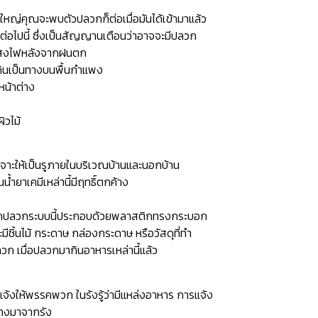
นใหญ่คุณจะพบตัวปลวกก็ต่อเมื่อมันได้เข้ามาแล้ว
อไปนี้ ซึ่งเป็นสัญญานเตือนว่าอาจจะมีปลวก
้แสงไฟหลังจากฝนตก
ี้ดินเป็นทางบนพื้นกำแพง
หน้าต่าง
ิวไม้
เจาะให้เป็นรูภายในบริเวณบ้านและนอกบ้าน
น้ำยาเคมีเหล่านี้มีฤทธิ์ตกค้าง
จัดปลวกระบบนี้ประกอบด้วยพลาสติกทรงกระบอก
ีชิ้นไม้ กระดาษ กล่องกระดาษ หรือวัสดุที่ทำ
วก เมื่อปลวกมากินอาหารเหล่านี้แล้ว
แจ้งให้พรรคพวก ในรังรู้ว่ามีแหล่งอาหาร การแจ้ง
ทางมาจากรัง