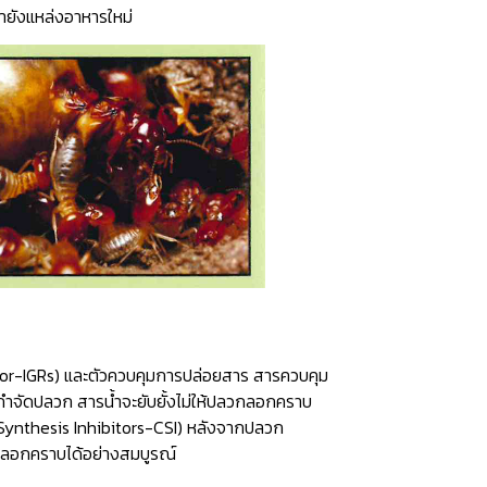
มายังแหล่งอาหารใหม่
or-IGRs) และตัวควบคุมการปล่อยสาร สารควบคุม
ำจัดปลวก สารน้ำจะยับยั้งไม่ให้ปลวกลอกคราบ
n Synthesis Inhibitors-CSI) หลังจากปลวก
รถลอกคราบได้อย่างสมบูรณ์