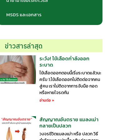
น้ำยาฆ่าเชื้อโรค/ไวรัส
MSDS และเอกสาร
ข่าวสารล่าสุด
ระวัง! ไข้เลือดกำลังออก
ระบาด
ไข้เลือดออกตอนนี้เริ่มระบาดแล้วนะ
ครับ 1.ไข้เลือดออกไม่ติดต่อจากคน
สู่คน เราไม่ติดจากการจับมือ กอด
หรือหายใจรดกัน
อ่านต่อ »
สัญญาณอันตราย แมลงเม่า
กลายเป็นปลวก
วงจรชีวิตแมลงเม่า หรือ ปลวก วิธี