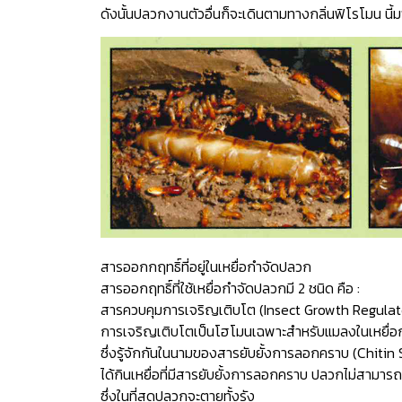
ดังนั้นปลวกงานตัวอื่นก็จะเดินตามทางกลิ่นฟิโรโมน นี้
สารออกกฤทธิ์ที่อยู่ในเหยื่อกำจัดปลวก
สารออกฤทธิ์ที่ใช้เหยื่อกำจัดปลวกมี 2 ชนิด คือ :
สารควบคุมการเจริญเติบโต (Insect Growth Regulat
การเจริญเติบโตเป็นโฮโมนเฉพาะสำหรับแมลงในเหยื่อก
ซึ่งรู้จักกันในนามของสารยับยั้งการลอกคราบ (Chiti
ได้กินเหยื่อที่มีสารยับยั้งการลอกคราบ ปลวกไม่สามา
ซึ่งในที่สุดปลวกจะตายทั้งรัง