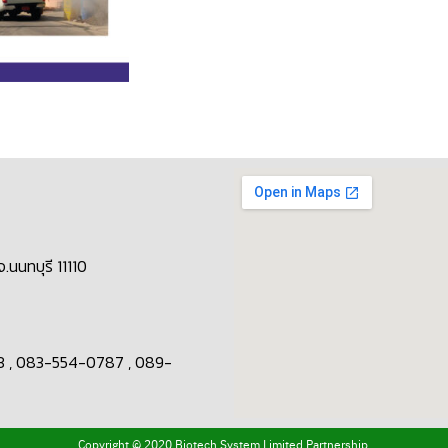
.นนทบุรี 11110
3 , 083-554-0787 , 089-
Copyright © 2020 Biotech System Limited Partnership.