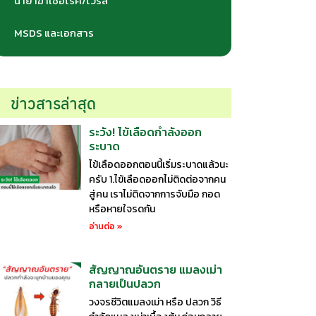
น้ำยาฆ่าเชื้อโรค/ไวรัส
MSDS และเอกสาร
ข่าวสารล่าสุด
ระวัง! ไข้เลือดกำลังออก
ระบาด
ไข้เลือดออกตอนนี้เริ่มระบาดแล้วนะ
ครับ 1.ไข้เลือดออกไม่ติดต่อจากคน
สู่คน เราไม่ติดจากการจับมือ กอด
หรือหายใจรดกัน
อ่านต่อ »
สัญญาณอันตราย แมลงเม่า
กลายเป็นปลวก
วงจรชีวิตแมลงเม่า หรือ ปลวก วิธี