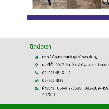
ติดต่อเรา
หจก.ไบโอเทค ซิสเต็ม(สำนักงานใหญ่)
เลขที่ตั้ง 98/7-9 ม.2 ต.ลำโพ อ.บางบัวทอง จ
02-9254840-42
02-9254839
ฝ่ายขาย : 061-919-5888 , 083-289-459
4475111